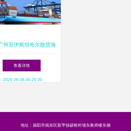
广州至伊斯坦布尔散货海
务 销售、求购与贸易信
查看详情
息全解析
26-08-06 06:25:30
地址：揭阳市揭东区新亨镇硕榕村埔东教师楼东侧