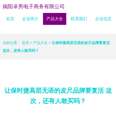
揭阳卓男电子商务有限公司
首页
企业简介
产品大全
联系我们
企业信息
当前位置：
首页
>
产品大全
>
让保时捷高层无语的皮尺品牌要复活
这次，还有人敢买吗？
让保时捷高层无语的皮尺品牌要复活 这
次，还有人敢买吗？