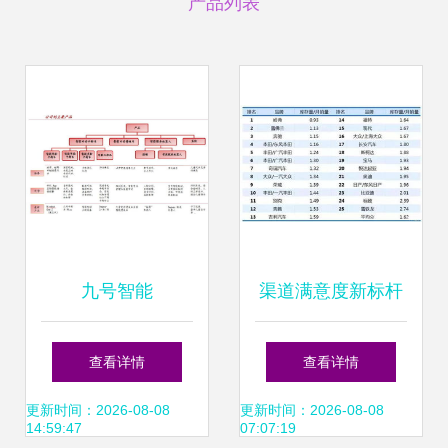
产品列表
九号智能
渠道满意度新标杆
（689009） 双十
国内贸易代理视角
查看详情
查看详情
一销量第一，国内
下的哈弗独赢现象
更新时间：2026-08-08
更新时间：2026-08-08
14:59:47
07:07:19