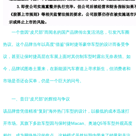
一个曾因“皮尺部”而闻名的国产品牌传出复活消息，引发汽车圈
热议。这个品牌当年以高度“借鉴”保时捷等豪华车型的设计而备受争
议，甚至让保时捷高层在车展上面对其仿制车型时露出无奈表情。如
今，品牌试图卷土重来，在新能源汽车赛道上寻求新生，但消费者和
市场是否还会买单，仍是一个巨大的问号。
一、昔日“皮尺部”的辉煌与争议
该品牌曾凭借精准“复刻”海外热门车型的设计，以极低的成本迅速打
开市场。其旗下多款车型因与保时捷Macan、奥迪Q5等车型外观高度
相似，成为网络热议的焦点。这种模式虽然短期内带来了销量和关注