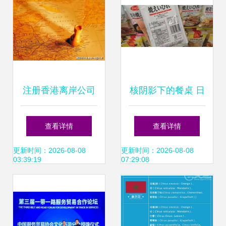
进货密码
注册香港离岸公司
核阴影下的餐桌 日
与内地贸易公司的
本辐射地区食品改
查看详情
查看详情
区别及离岸公司在
头换面流入中国市
更新时间：2026-08-08
更新时间：2026-08-08
03:39:19
07:29:08
外贸中的作用
场