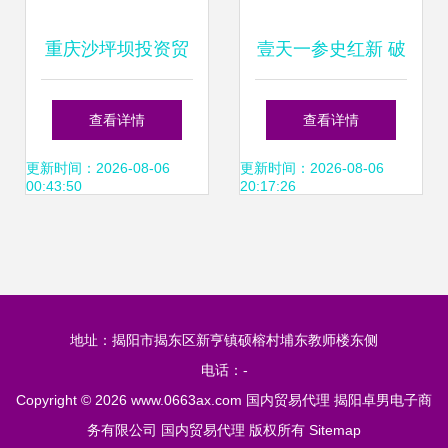
重庆沙坪坝投资贸
壹天一参史红新 破
易洽谈会成功举
解生鲜O2O困局，
查看详情
查看详情
行，签约6个对非
打造高端滋补品国
更新时间：2026-08-06
更新时间：2026-08-06
00:43:50
20:17:26
经贸合作项目助力
内贸易代理新标杆
信息咨询服务升级
地址：揭阳市揭东区新亨镇硕榕村埔东教师楼东侧
电话：-
Copyright © 2026
www.0663ax.com
国内贸易代理
揭阳卓男电子商
务有限公司
国内贸易代理
版权所有
Sitemap